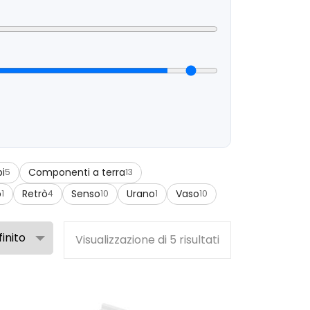
i
Componenti a terra
5
13
o
Retrò
Senso
Urano
Vaso
1
4
10
1
10
Visualizzazione di 5 risultati