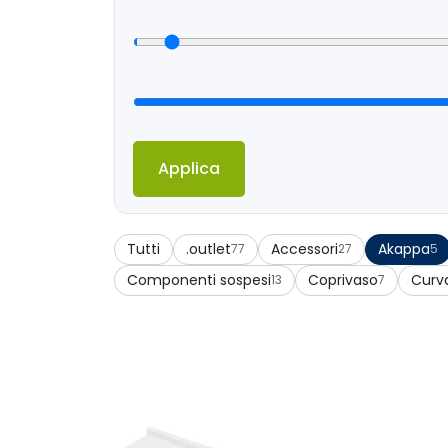
Applica
Tutti
.outlet
Accessori
Akappa
77
27
5
Componenti sospesi
Coprivaso
Curv
13
7