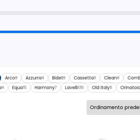
Arco
Azzurra
Bidet
Cassetta
Clean
Comb
8
4
6
3
8
a
Equa
Harmony
Lavelli
Old Italy
Orinatoi
4
15
7
135
5