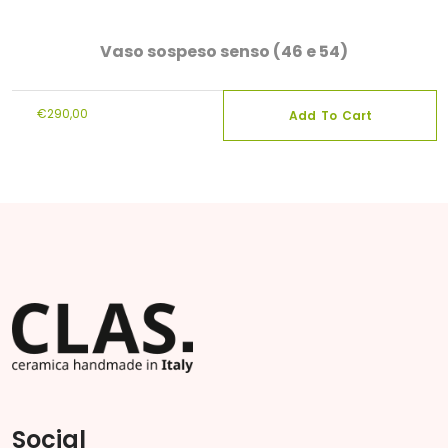
Vaso sospeso senso (46 e 54)
€
290,00
Add To Cart
Questo
prodotto
ha
più
varianti.
Le
opzioni
possono
essere
scelte
nella
pagina
Social
del