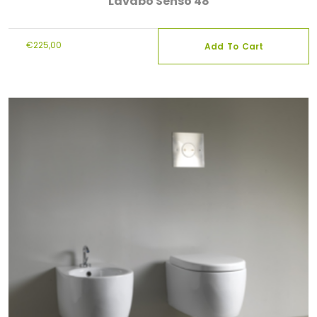
Lavabo Senso 48
€
225,00
Add To Cart