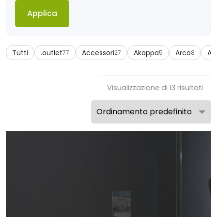
Applica
Tutti
.outlet
Accessori
Akappa
Arco
Az
77
27
5
8
Visualizzazione di 13 risultati