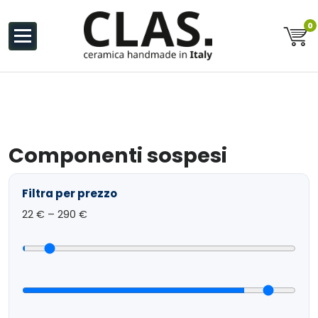
al
contenuto
0
Ceramiche Handmade in Italy
Componenti sospesi
Filtra per prezzo
22
€ –
290
€