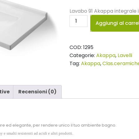
Lavabo 91 Akappa integrale 
Lavabo
Aggiungi al carre
91
Akappa
quantità
COD:
1295
Categorie:
Akappa
,
Lavelli
Tag:
Akappa
,
Clas.ceramich
tive
Recensioni (0)
are ed elegante, per rendere unico il tuo ambiente bagno.
 smalti resistenti ad acidi e altri prodotti.