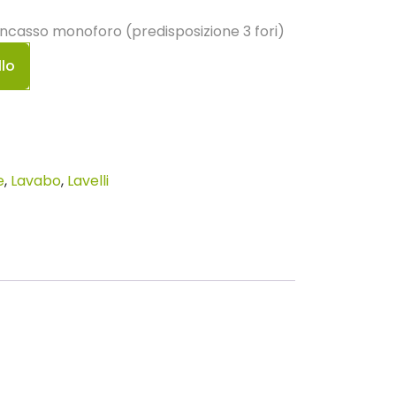
incasso monoforo (predisposizione 3 fori)
llo
e
,
Lavabo
,
Lavelli