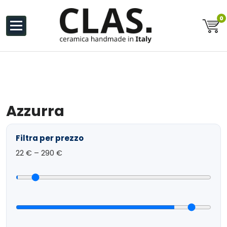
al
contenuto
0
Ceramiche Handmade in Italy
Azzurra
Filtra per prezzo
22
€ –
290
€