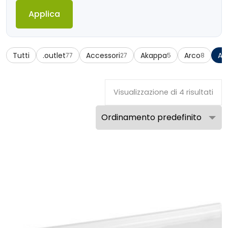
Applica
Tutti
.outlet
Accessori
Akappa
Arco
Az
77
27
5
8
Visualizzazione di 4 risultati