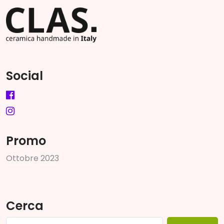
Social
Promo
O
t
t
o
b
r
e
2
0
2
3
Cerca
Ricerca