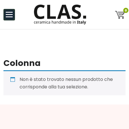
al
contenuto
0
Ceramiche Handmade in Italy
Colonna
Non è stato trovato nessun prodotto che
corrisponde alla tua selezione.