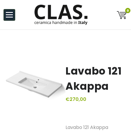
al
contenuto
0
Ceramiche Handmade in Italy
Lavabo 121
Akappa
€
270,00
Lavabo 121 Akappa