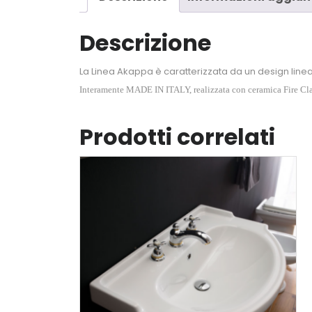
Descrizione
La Linea Akappa è caratterizzata da un design line
Interamente MADE IN ITALY, realizzata con ceramica Fire Clay e
Prodotti correlati