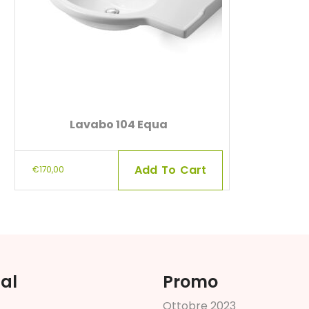
Lavabo 104 Equa
Add To Cart
€
170,00
ial
Promo
O
t
t
o
b
r
e
2
0
2
3