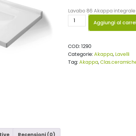
Lavabo 86 Akappa integrale 
Lavabo
Aggiungi al carre
86
Akappa
quantità
COD:
1290
Categorie:
Akappa
,
Lavelli
Tag:
Akappa
,
Clas.ceramich
tive
Recensioni (0)