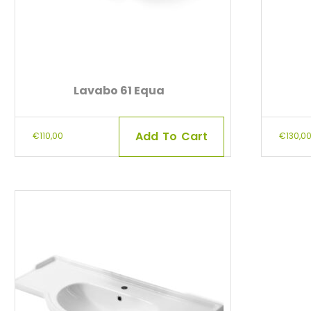
Lavabo 61 Equa
Add To Cart
€
110,00
€
130,0