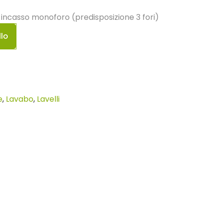
incasso monoforo (predisposizione 3 fori)
llo
e
,
Lavabo
,
Lavelli