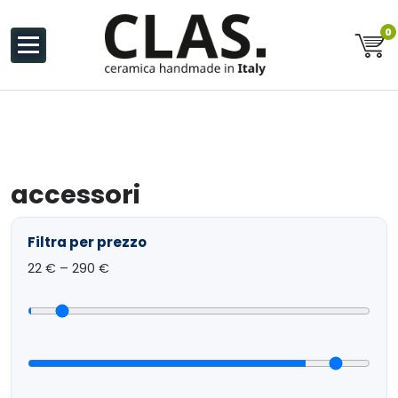
al
contenuto
0
Ceramiche Handmade in Italy
accessori
Filtra per prezzo
22
€ –
290
€