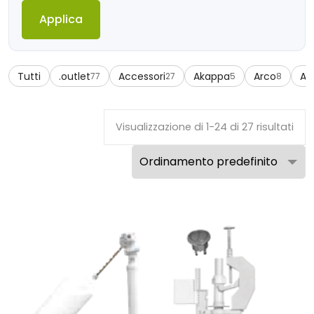
Applica
Tutti
.outlet
Accessori
Akappa
Arco
Az
77
27
5
8
Visualizzazione di 1-24 di 27 risultati