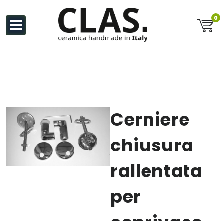
al
contenuto
0
Ceramiche Handmade in Italy
Cerniere
chiusura
rallentata
per