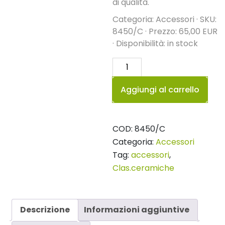
di qualità.
Categoria: Accessori · SKU:
8450/C · Prezzo: 65,00 EUR
· Disponibilità: in stock
Cerniere
chiusura
Aggiungi al carrello
rallentata
per
coprivaso
COD:
8450/C
Senso
Categoria:
Accessori
quantità
Tag:
accessori
,
Clas.ceramiche
Descrizione
Informazioni aggiuntive