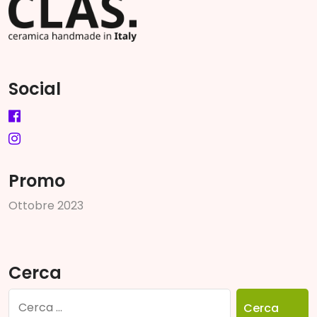
Social
Promo
O
t
t
o
b
r
e
2
0
2
3
Cerca
Ricerca
per: