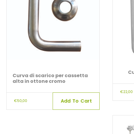
Cu
Curva di scarico per cassetta
alta in ottone cromo
€
22,00
Add To Cart
€
50,00