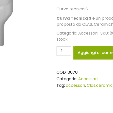
Curva tecnica S
Curva Tecnica S
è un prodo
proposto da CLAS. Ceramiche
Categoria: Accessori · SKU: 80
stock
Curva
Aggiungi al carre
Tecnica
S
quantità
COD:
8070
Categoria:
Accessori
Tag:
accessori
,
Clas.cerami