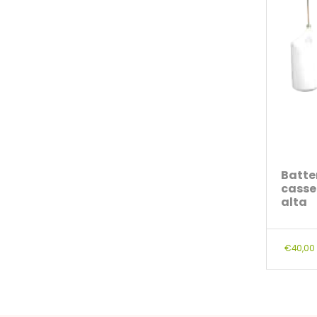
Batter
casse
alta
€
40,00