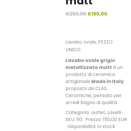
matt
Il
Il
€
250,00
€
150,00
prezzo
prezzo
originale
attuale
era:
è:
Lavabo ovale, PEZZO
€250,00.
€150,00.
UNICO.
Lavabo ovale grigio
metallizzato matt
è un
prodotto di ceramica
artigianale
Made in Italy
proposto da CLAS.
Ceramiche, pensato per
arredi bagno di qualità.
Categoria: .outlet, Lavelli ·
SKU: 50 · Prezzo: 150,00 EUR
· Disponibilità: in stock