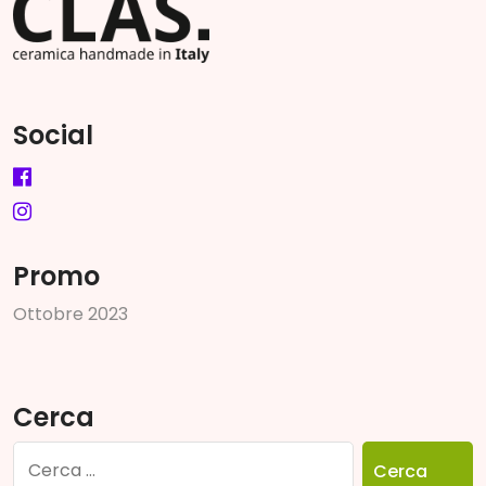
Social
Promo
O
t
t
o
b
r
e
2
0
2
3
Cerca
Ricerca
per: