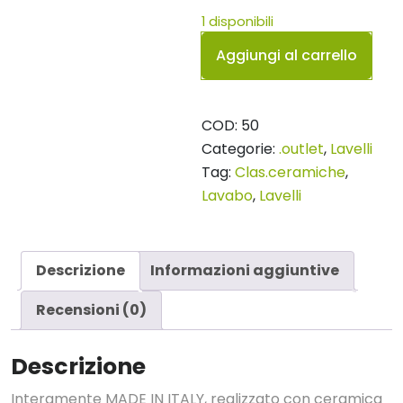
1 disponibili
Lavabo
Aggiungi al carrello
ovale
grigio
metallizzato
COD:
50
matt
Categorie:
.outlet
,
Lavelli
quantità
Tag:
Clas.ceramiche
,
Lavabo
,
Lavelli
Descrizione
Informazioni aggiuntive
Recensioni (0)
Descrizione
Interamente MADE IN ITALY, realizzato con ceramica