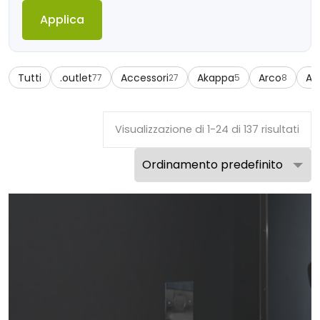
Applica
Tutti
.outlet
Accessori
Akappa
Arco
Az
77
27
5
8
Visualizzazione di 1-24 di 137 risultati