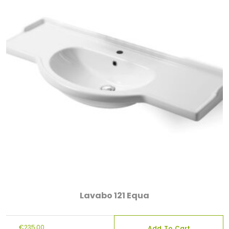
Lavabo 121 Equa
€
235,00
Add To Cart