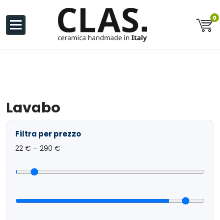
al
contenuto
0
Ceramiche Handmade in Italy
Lavabo
Filtra per prezzo
22
€ –
290
€