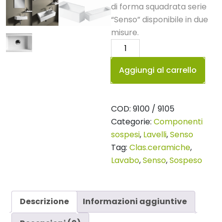
di forma squadrata serie
“Senso” disponibile in due
misure.
Lavabo
senso
Aggiungi al carrello
25
quantità
COD:
9100 / 9105
Categorie:
Componenti
sospesi
,
Lavelli
,
Senso
Tag:
Clas.ceramiche
,
Lavabo
,
Senso
,
Sospeso
Descrizione
Informazioni aggiuntive