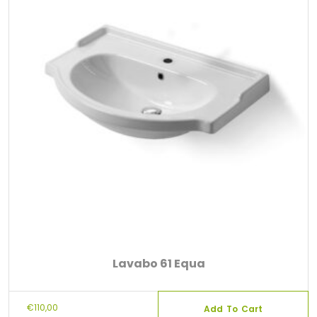
Lavabo 61 Equa
€
110,00
Add To Cart