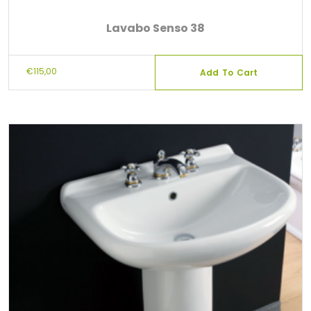
Lavabo Senso 38
€
115,00
Add To Cart