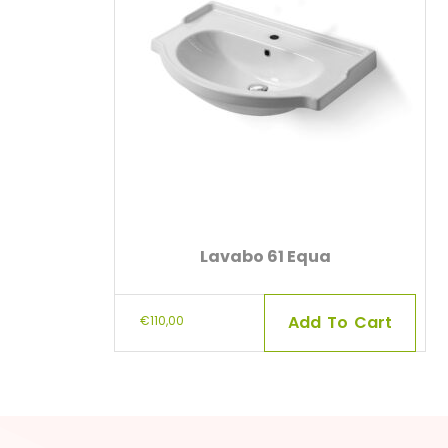
Lavabo 61 Equa
Add To Cart
€
110,00