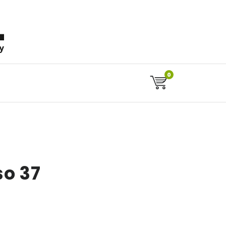
aly
0
o 37