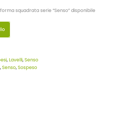
orma squadrata serie “Senso” disponibile
llo
esi
,
Lavelli
,
Senso
,
Senso
,
Sospeso