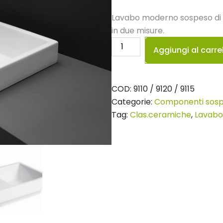
Lavabo moderno sospeso di f
in due misure.
Lavabo
Aggiungi al carre
senso
37
quantità
COD:
9110 / 9120 / 9115
Categorie:
Componenti sosp
Tag:
Clas.ceramiche
,
Lavabo