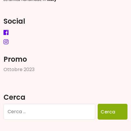
Social
Promo
O
t
t
o
b
r
e
2
0
2
3
Cerca
Ricerca
per: