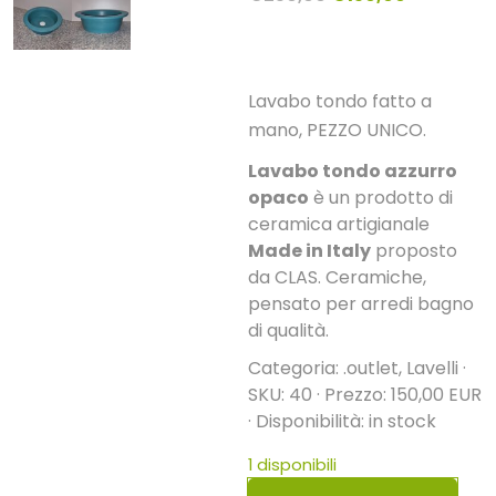
prezzo
prezzo
originale
attuale
era:
è:
Lavabo tondo fatto a
€250,00.
€150,00.
mano, PEZZO UNICO.
Lavabo tondo azzurro
opaco
è un prodotto di
ceramica artigianale
Made in Italy
proposto
da CLAS. Ceramiche,
pensato per arredi bagno
di qualità.
Categoria: .outlet, Lavelli ·
SKU: 40 · Prezzo: 150,00 EUR
· Disponibilità: in stock
1 disponibili
Lavabo