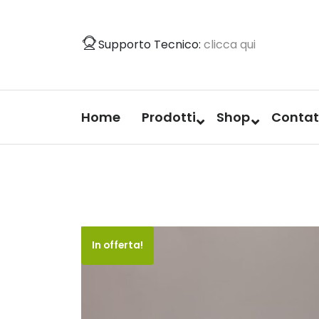
Vai
al
Supporto Tecnico:
clicca qui
contenuto
Home
Prodotti
Shop
Contat
In offerta!