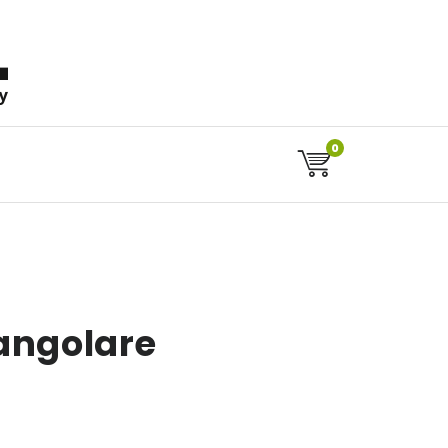
aly
0
angolare