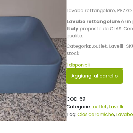
era:
è:
Lavabo rettangolare, PEZZO
€260,00.
€160,00.
Lavabo rettangolare
è un 
Italy
proposto da CLAS. Cera
qualità.
Categoria: .outlet, Lavelli · SK
stock
1 disponibili
Lavabo
Aggiungi al carrello
rettangolare
quantità
COD:
69
Categorie:
.outlet
,
Lavelli
Tag:
Clas.ceramiche
,
Lavabo