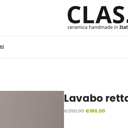
Ceramiche Handmade in It
ti
Lavabo rett
Il
Il
€
260,00
€
160,00
prezzo
prezzo
originale
attuale