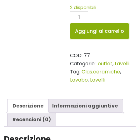
2 disponibili
Lavabo
rettangolare
Aggiungi al carrello
grigio
chiaro
matt
COD:
77
quantità
Categorie:
.outlet
,
Lavelli
Tag:
Clas.ceramiche
,
Lavabo
,
Lavelli
Descrizione
Informazioni aggiuntive
Recensioni (0)
Descrizione