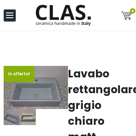
al
contenuto
0
Ceramiche Handmade in Italy
Lavabo
In offerta!
rettangolar
grigio
chiaro