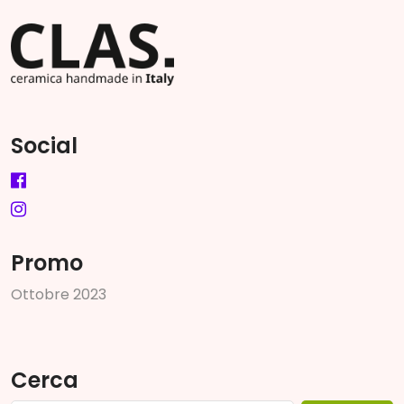
Social
Promo
O
t
t
o
b
r
e
2
0
2
3
Cerca