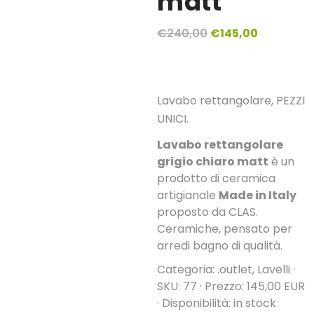
matt
Il
Il
€
240,00
€
145,00
prezzo
prezzo
originale
attuale
era:
è:
Lavabo rettangolare, PEZZI
€240,00.
€145,00.
UNICI.
Lavabo rettangolare
grigio chiaro matt
è un
prodotto di ceramica
artigianale
Made in Italy
proposto da CLAS.
Ceramiche, pensato per
arredi bagno di qualità.
Categoria: .outlet, Lavelli ·
SKU: 77 · Prezzo: 145,00 EUR
· Disponibilità: in stock