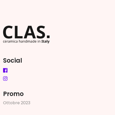
Social
Promo
O
t
t
o
b
r
e
2
0
2
3