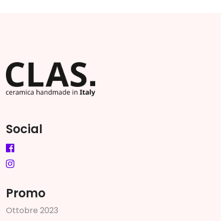
Social
Promo
O
t
t
o
b
r
e
2
0
2
3