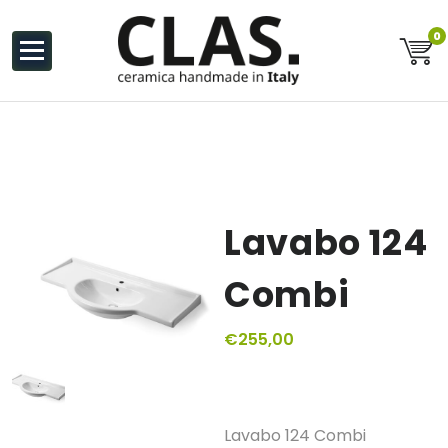
al
contenuto
0
Ceramiche Handmade in Italy
Lavabo 124
Combi
€
255,00
Lavabo 124 Combi