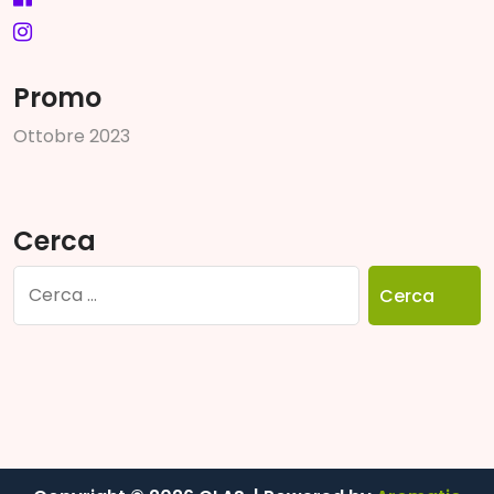
Promo
O
t
t
o
b
r
e
2
0
2
3
Cerca
Ricerca
per: