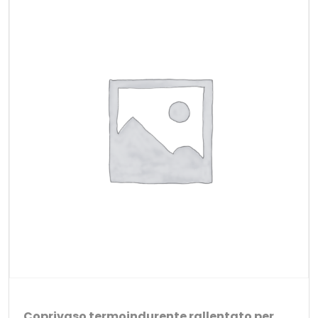
Coprivaso termoindurente rallentato per