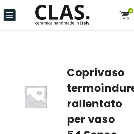
al
contenuto
0
Ceramiche Handmade in Italy
Coprivaso
termoindur
rallentato
per vaso