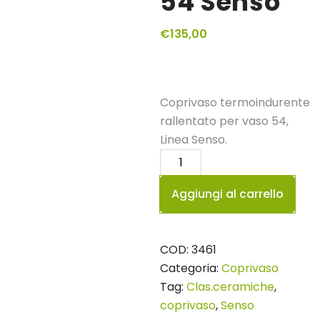
54 Senso
€
135,00
Coprivaso termoindurente
rallentato per vaso 54,
Linea Senso.
Coprivaso
termoindurente
Aggiungi al carrello
rallentato
per
vaso
COD:
3461
54
Categoria:
Coprivaso
Senso
Tag:
Clas.ceramiche
,
quantità
coprivaso
,
Senso