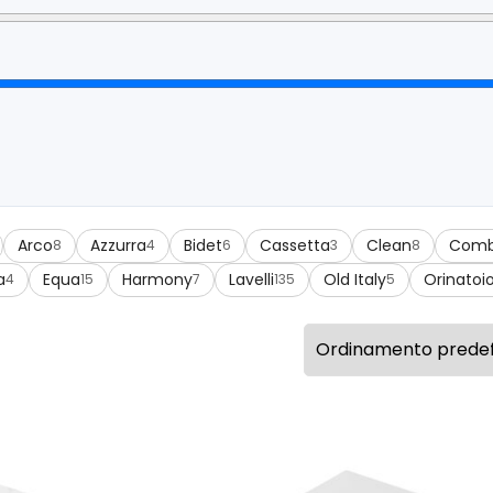
Arco
Azzurra
Bidet
Cassetta
Clean
Comb
8
4
6
3
8
a
Equa
Harmony
Lavelli
Old Italy
Orinatoi
4
15
7
135
5