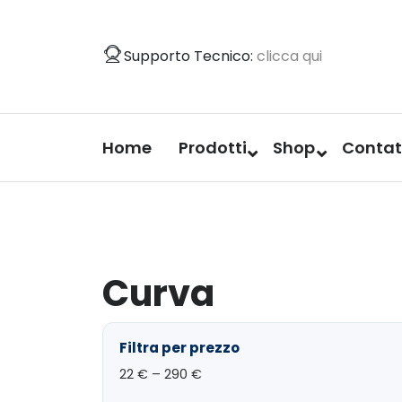
Vai
al
Supporto Tecnico:
clicca qui
contenuto
Home
Prodotti
Shop
Contat
Curva
Filtra per prezzo
22
€ –
290
€