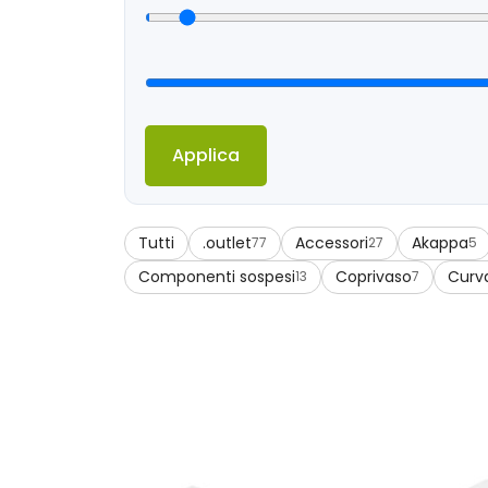
Applica
Tutti
.outlet
Accessori
Akappa
77
27
5
Componenti sospesi
Coprivaso
Curv
13
7