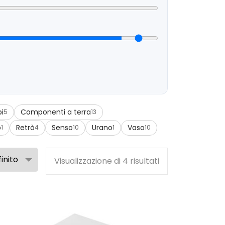
i
Componenti a terra
5
13
o
Retrò
Senso
Urano
Vaso
1
4
10
1
10
Visualizzazione di 4 risultati