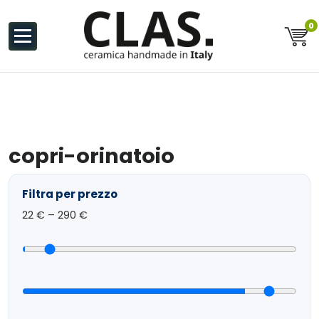
al
contenuto
0
Ceramiche Handmade in Italy
copri-orinatoio
Filtra per prezzo
22
€ –
290
€