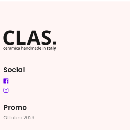
Social
Promo
O
t
t
o
b
r
e
2
0
2
3