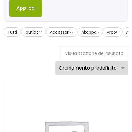
Applica
Tutti
.outlet
Accessori
Akappa
Arco
Az
77
27
5
8
Visualizzazione del risultato