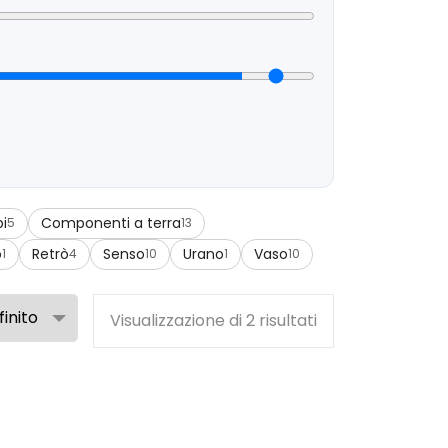
i
Componenti a terra
5
13
o
Retrò
Senso
Urano
Vaso
1
4
10
1
10
Visualizzazione di 2 risultati