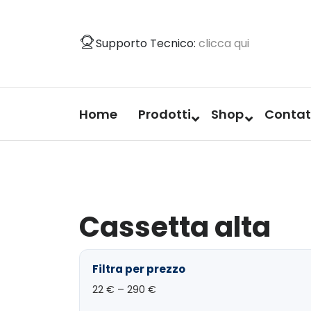
Vai
al
Supporto Tecnico:
clicca qui
contenuto
Home
Prodotti
Shop
Contat
Cassetta alta
Filtra per prezzo
22
€ –
290
€