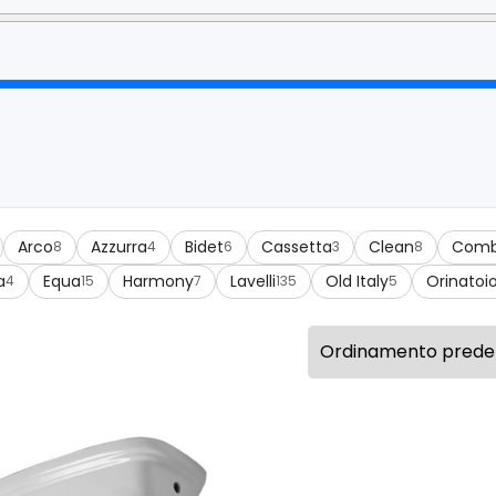
Arco
Azzurra
Bidet
Cassetta
Clean
Comb
8
4
6
3
8
a
Equa
Harmony
Lavelli
Old Italy
Orinatoi
4
15
7
135
5