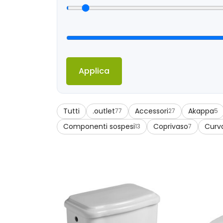
Applica
Tutti
.outlet
Accessori
Akappa
77
27
5
Componenti sospesi
Coprivaso
Curv
13
7