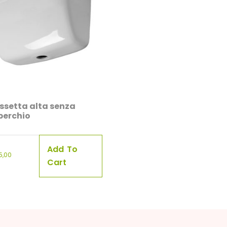
ssetta alta senza
perchio
Add To
5,00
Cart