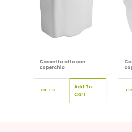
Cassetta alta con
Ca
coperchio
co
Add To
€
100,00
€
6
Cart