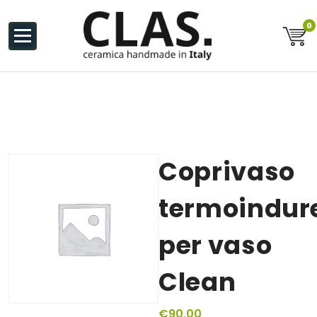
al
contenuto
0
Ceramiche Handmade in Italy
Coprivaso
termoindur
per vaso
Clean
€
90,00