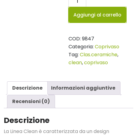
termoindurente
Aggiungi al carrello
per
vaso
Clean
COD:
9847
quantità
Categoria:
Coprivaso
Tag:
Clas.ceramiche
,
clean
,
coprivaso
Descrizione
Informazioni aggiuntive
Recensioni (0)
Descrizione
La Linea Clean è caratterizzata da un design