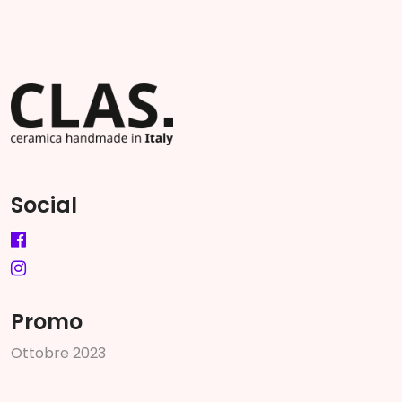
Social
Promo
O
t
t
o
b
r
e
2
0
2
3