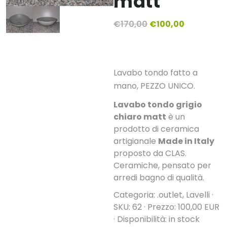
matt
Il
Il
€
170,00
€
100,00
prezzo
prezzo
originale
attuale
era:
è:
Lavabo tondo fatto a
€170,00.
€100,00.
mano, PEZZO UNICO.
Lavabo tondo grigio
chiaro matt
è un
prodotto di ceramica
artigianale
Made in Italy
proposto da CLAS.
Ceramiche, pensato per
arredi bagno di qualità.
Categoria: .outlet, Lavelli ·
SKU: 62 · Prezzo: 100,00 EUR
· Disponibilità: in stock