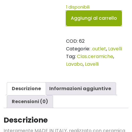
1 disponibili
Lavabo
Aggiungi al carrello
tondo
grigio
chiaro
COD:
62
matt
Categorie:
.outlet
,
Lavelli
quantità
Tag:
Clas.ceramiche
,
Lavabo
,
Lavelli
Descrizione
Informazioni aggiuntive
Recensioni (0)
Descrizione
Interamente MADE IN ITALY, realizzato con ceramica