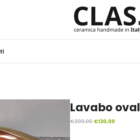
Ceramiche Handmade in It
ti
Lavabo ova
Il
Il
€
200,00
€
130,00
prezzo
prezzo
originale
attuale