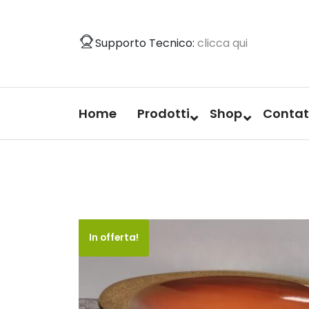
Vai
al
Supporto Tecnico:
clicca qui
contenuto
Home
Prodotti
Shop
Contat
In offerta!