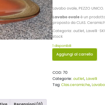
era:
è:
Lavabo ovale, PEZZO UNICO.
€200,00.
€130,00.
Lavabo ovale
è un prodotto
proposto da CLAS. Ceramiche
Categoria: .outlet, Lavelli · SK
stock
1 disponibili
Lavabo
Aggiungi al carrello
ovale
quantità
COD:
70
Categorie:
.outlet
,
Lavelli
Tag:
Clas.ceramiche
,
Lavabo
tive
Recensioni (0)