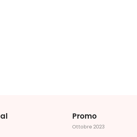
ial
Promo
O
t
t
o
b
r
e
2
0
2
3