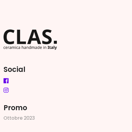
Social
Promo
O
t
t
o
b
r
e
2
0
2
3