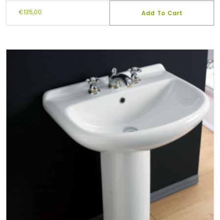
€
135,00
Add To Cart